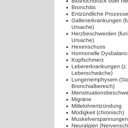
Bluthochdruck oder nie
Bronchitis
Entzündliche Prozesse
Gallenerkrankungen (fu
Ursache)
Herzbeschwerden (funkt
Ursache)
Hexenschuss
Hormonelle Dysbalance
Kopfschmerz
Lebererkrankungen (z. B
Leberschwäche)
Lungenemphysem (Sta
Bronchialbereich)
Menstruationsbeschw
Migräne
Mittelohrentzündung
Müdigkeit (chronisch)
Muskelverspannungen
Neuralgien (Nervensc