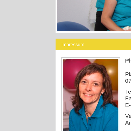
Impressum
Ph
I
Pl
07
Te
Fa
E-
Ve
An