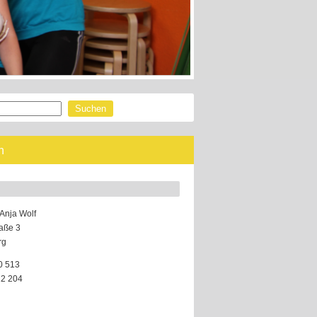
n
Anja Wolf
aße 3
rg
0 513
22 204